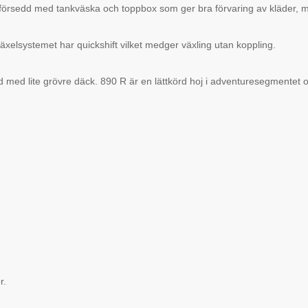
örsedd med tankväska och toppbox som ger bra förvaring av kläder, 
Växelsystemet har quickshift vilket medger växling utan koppling.
 med lite grövre däck. 890 R är en lättkörd hoj i adventuresegmentet o
r.