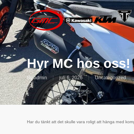
Skip
to
main
content
Hyr MC hos oss!
By
admin
juli 6, 2026
Uncategorized
Har du tänkt att det skulle vara roligt att hänga med ko