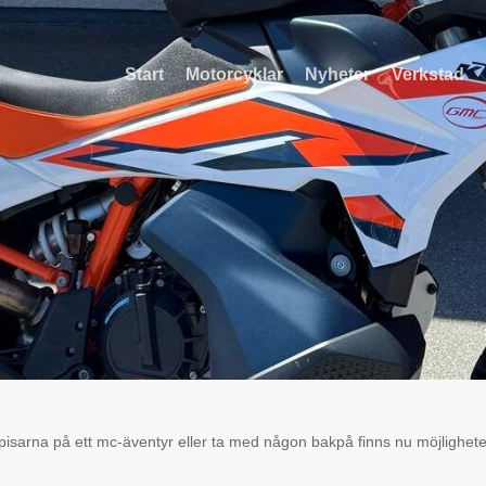
Start
Motorcyklar
Nyheter
Verkstad
mpisarna på ett mc-äventyr eller ta med någon bakpå finns nu möjlighete