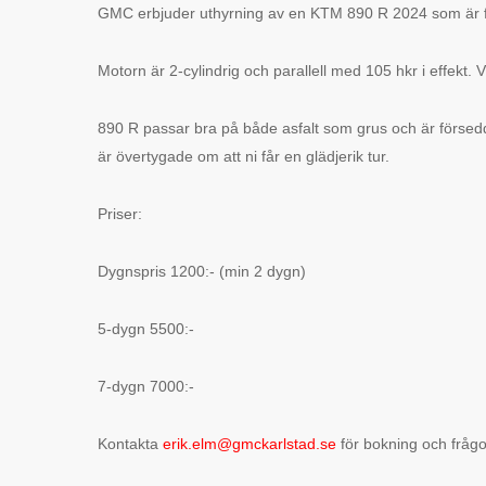
GMC erbjuder uthyrning av en KTM 890 R 2024 som är f
Motorn är 2-cylindrig och parallell med 105 hkr i effekt. 
890 R passar bra på både asfalt som grus och är försedd
är övertygade om att ni får en glädjerik tur.
Priser:
Dygnspris 1200:- (min 2 dygn)
5-dygn 5500:-
7-dygn 7000:-
Kontakta
erik.elm@gmckarlstad.se
för bokning och frågo