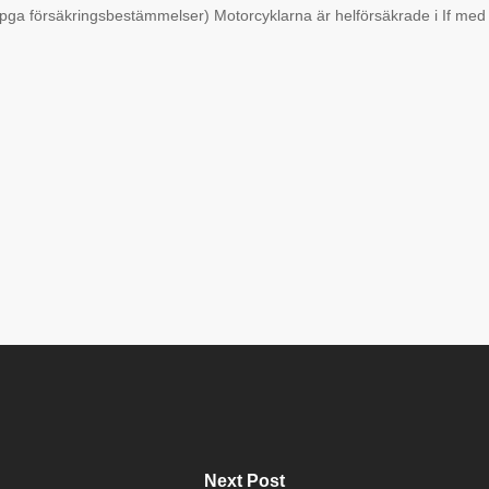
( pga försäkringsbestämmelser) Motorcyklarna är helförsäkrade i If med
Next Post