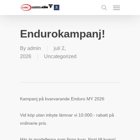
Menu
Skip
to
search
main
content
Endurokampanj!
By
admin
juli 2,
2026
Uncategorized
Kampanj på kvarvarande Enduro MY 2026
Vid köp utan inbyte lämnar vi 10.000:- rabatt på
ordinarie pris.
Här är modellerna som finns kvar, först till kvarn!