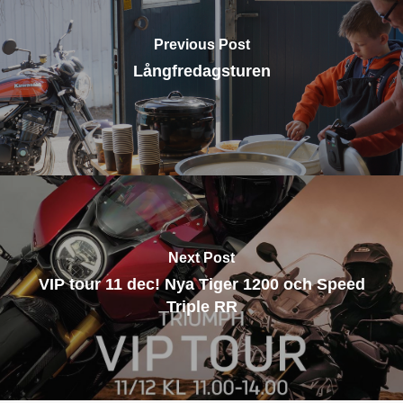
Previous Post
Långfredagsturen
Next Post
VIP tour 11 dec! Nya Tiger 1200 och Speed
Triple RR