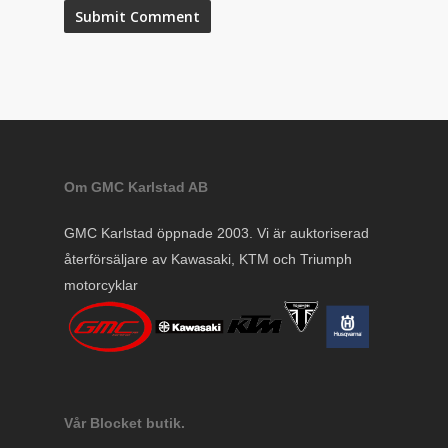
Om GMC Karlstad AB
GMC Karlstad öppnade 2003. Vi är auktoriserad
återförsäljare av Kawasaki, KTM och Triumph
motorcyklar
Vår Blocket butik.