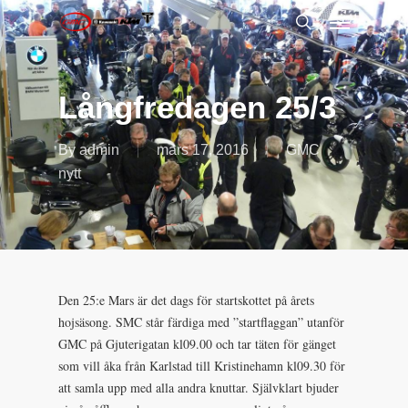
Menu
Skip
to
search
main
content
Långfredagen 25/3
By
admin
mars 17, 2016
GMC
nytt
Den 25:e Mars är det dags för startskottet på årets
hojsäsong. SMC står färdiga med ”startflaggan” utanför
GMC på Gjuterigatan kl09.00 och tar täten för gänget
som vill åka från Karlstad till Kristinehamn kl09.30 för
att samla upp med alla andra knuttar. Självklart bjuder