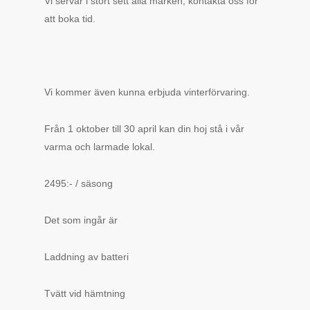
Vi servar i stort sett alla märken, kontakta oss för
att boka tid.
Vi kommer även kunna erbjuda vinterförvaring.
Från 1 oktober till 30 april kan din hoj stå i vår
varma och larmade lokal.
2495:- / säsong
Det som ingår är
Laddning av batteri
Tvätt vid hämtning