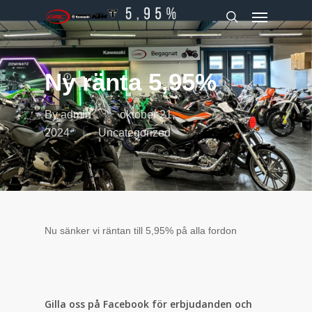
Menu
Skip
to
search
main
content
Ny ränta 5,95%
By
admin
oktober 21,
2024
Uncategorized
Nu sänker vi räntan till 5,95% på alla fordon
Gilla oss på Facebook för erbjudanden och