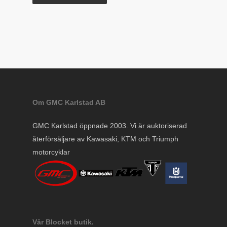
Om GMC Karlstad AB
GMC Karlstad öppnade 2003. Vi är auktoriserad
återförsäljare av Kawasaki, KTM och Triumph
motorcyklar
Vår Blocket butik.