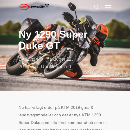
Menu
Skip
to
search
main
content
Ny 1290 Super
Duke GT
By
admin
oktober 12,
2018
Uncategorized
Nu har vi lagt order på KTM 2019 grus &
landsvägsmodeller och det är nya KTM 1290
Super Duke som info först kommer ut på som ni