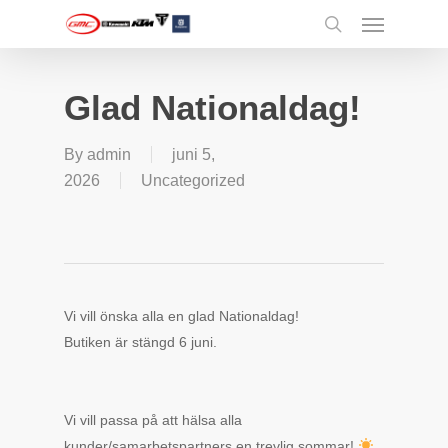
Menu
Skip
to
search
main
content
Glad Nationaldag!
By
admin
juni 5,
2026
Uncategorized
Vi vill önska alla en glad Nationaldag!
Butiken är stängd 6 juni.
Vi vill passa på att hälsa alla
kunder/samarbetspartners en trevlig sommar!