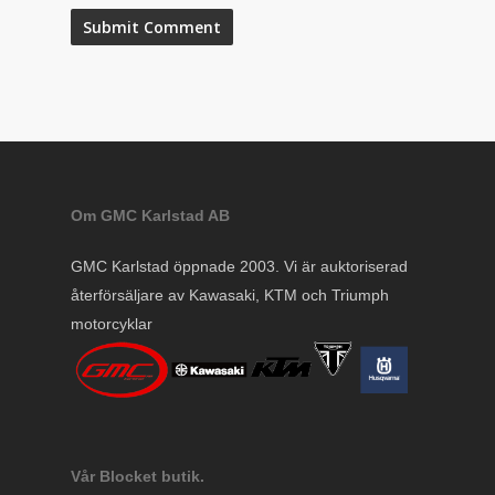
Om GMC Karlstad AB
GMC Karlstad öppnade 2003. Vi är auktoriserad
återförsäljare av Kawasaki, KTM och Triumph
motorcyklar
Vår Blocket butik.