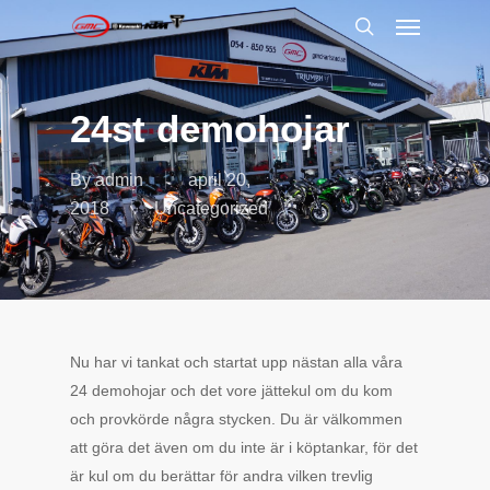
Menu
Skip
to
search
main
content
24st demohojar
By
admin
april 20,
2018
Uncategorized
Nu har vi tankat och startat upp nästan alla våra
24 demohojar och det vore jättekul om du kom
och provkörde några stycken. Du är välkommen
att göra det även om du inte är i köptankar, för det
är kul om du berättar för andra vilken trevlig