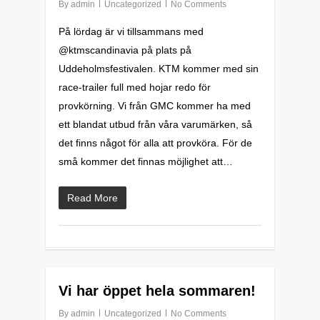
By
admin
Uncategorized
No Comments
På lördag är vi tillsammans med
@ktmscandinavia på plats på
Uddeholmsfestivalen. KTM kommer med sin
race-trailer full med hojar redo för
provkörning. Vi från GMC kommer ha med
ett blandat utbud från våra varumärken, så
det finns något för alla att provköra. För de
små kommer det finnas möjlighet att…
Read More
0
Vi har öppet hela sommaren!
By
admin
Uncategorized
No Comments