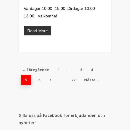
Vardagar 10.00- 18.00 Lördagar 10.00-
13.00 Välkomna!
Read More
← Föregående
1
…
3
4
5
6
7
…
22
Nästa →
Gilla oss på Facebook för erbjudanden och
nyheter!