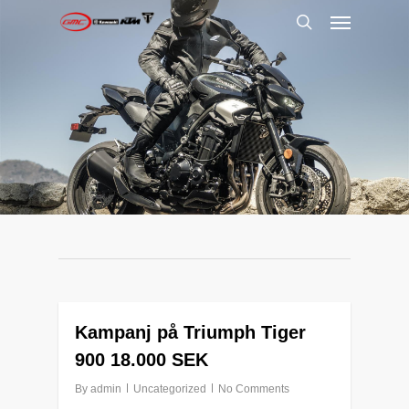
Menu
Skip
to
search
main
content
0
Kampanj på Triumph Tiger
900 18.000 SEK
By
admin
Uncategorized
No Comments