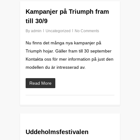
0
Kampanjer på Triumph fram
till 30/9
By
admin
Uncategorized
No Comments
Nu finns det många nya kampanjer på
Triumph hojar. Gäller fram till 30 september
Kontakta oss för mer information på just den
modellen du är intresserad av.
Read More
0
Uddeholmsfestivalen