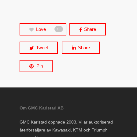
Love
Share
19
Tweet
Share
Pin
Om GMC Karlstad AB
GMC Karlstad öppnade 2003. Vi är auktoriserad
återförsäljare av Kawasaki, KTM och Triumph