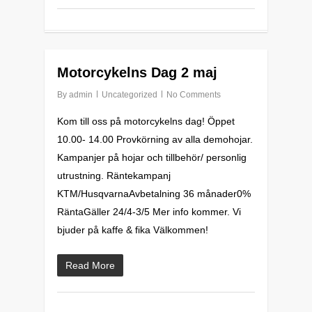
0
Motorcykelns Dag 2 maj
By
admin
Uncategorized
No Comments
Kom till oss på motorcykelns dag! Öppet
10.00- 14.00 Provkörning av alla demohojar.
Kampanjer på hojar och tillbehör/ personlig
utrustning. Räntekampanj
KTM/HusqvarnaAvbetalning 36 månader0%
RäntaGäller 24/4-3/5 Mer info kommer. Vi
bjuder på kaffe & fika Välkommen!
Read More