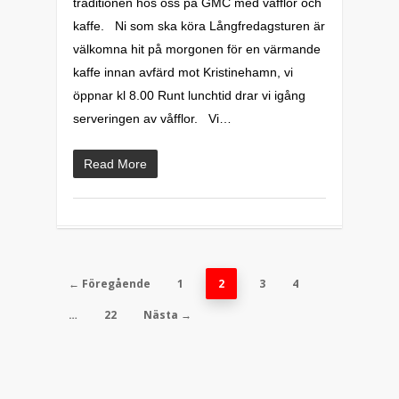
traditionen hos oss på GMC med våfflor och
kaffe. Ni som ska köra Långfredagsturen är
välkomna hit på morgonen för en värmande
kaffe innan avfärd mot Kristinehamn, vi
öppnar kl 8.00 Runt lunchtid drar vi igång
serveringen av våfflor. Vi…
Read More
← Föregående
1
2
3
4
…
22
Nästa →