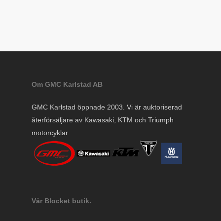
Om GMC Karlstad AB
GMC Karlstad öppnade 2003. Vi är auktoriserad
återförsäljare av Kawasaki, KTM och Triumph
motorcyklar
Vår Blocket butik.