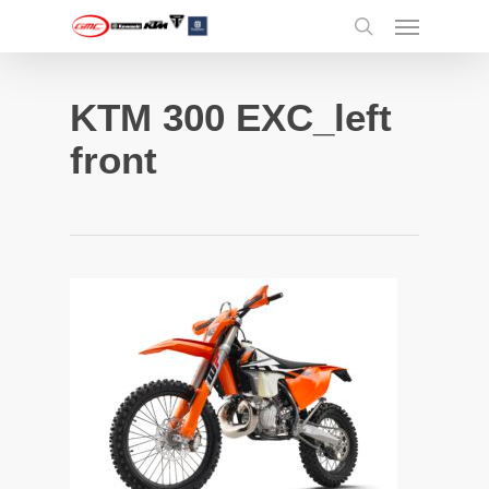
Menu
Skip
to
search
main
content
KTM 300 EXC_left
front