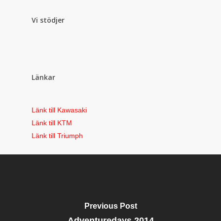
Vi stödjer
Länkar
Länk till Kawasaki
Länk till KTM
Länk till Triumph
Previous Post
Adventuredays 2014