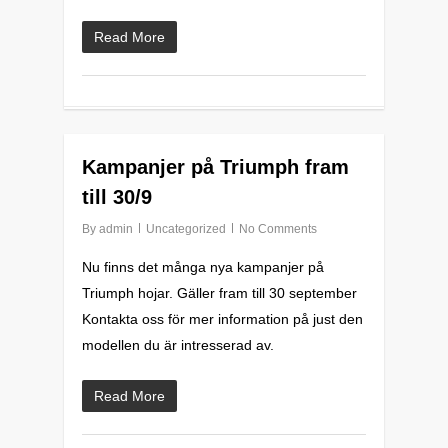
Read More
0
Kampanjer på Triumph fram
till 30/9
By
admin
Uncategorized
No Comments
Nu finns det många nya kampanjer på
Triumph hojar. Gäller fram till 30 september
Kontakta oss för mer information på just den
modellen du är intresserad av.
Read More