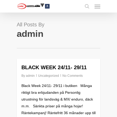
Menu
Skip
to
search
main
content
All Posts By
admin
0
BLACK WEEK 24/11- 29/11
By
admin
Uncategorized
No Comments
Black Week 24/11- 29/11 i butiken Många
riktigt bra erbjudanden på Personlig
utrustning för landsväg & MX/ enduro, däck
m.m. Sänkta priser på många hojar!
Räntekampanj! Räntefritt 36 månader upp till