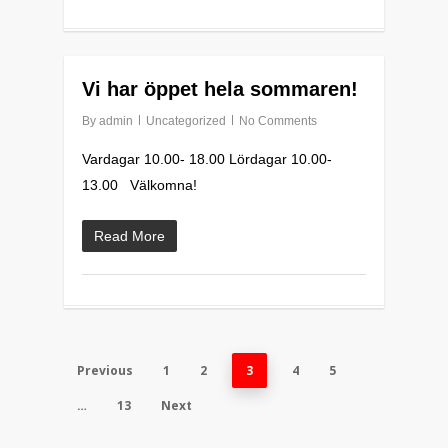
0
Vi har öppet hela sommaren!
By
admin
Uncategorized
No Comments
Vardagar 10.00- 18.00 Lördagar 10.00-
13.00 Välkomna!
Read More
Previous
1
2
3
4
5
…
13
Next