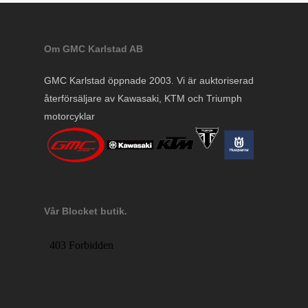
Om GMC Karlstad AB
GMC Karlstad öppnade 2003. Vi är auktoriserad
återförsäljare av Kawasaki, KTM och Triumph
motorcyklar
Vår Blocket butik.