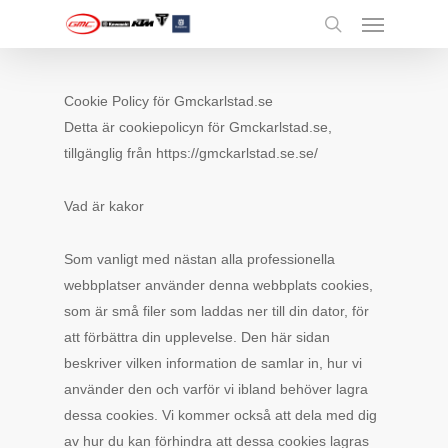
Menu
Skip
to
search
main
content
Cookie Policy för Gmckarlstad.se
Detta är cookiepolicyn för Gmckarlstad.se,
tillgänglig från https://gmckarlstad.se.se/
Vad är kakor
Som vanligt med nästan alla professionella
webbplatser använder denna webbplats cookies,
som är små filer som laddas ner till din dator, för
att förbättra din upplevelse. Den här sidan
beskriver vilken information de samlar in, hur vi
använder den och varför vi ibland behöver lagra
dessa cookies. Vi kommer också att dela med dig
av hur du kan förhindra att dessa cookies lagras